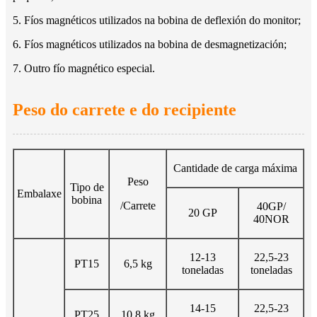
5. Fíos magnéticos utilizados na bobina de deflexión do monitor;
6. Fíos magnéticos utilizados na bobina de desmagnetización;
7. Outro fío magnético especial.
Peso do carrete e do recipiente
Cantidade de carga máxima
Peso
Tipo de
Embalaxe
bobina
/Carrete
40GP/
20 GP
40NOR
12-13
22,5-23
PT15
6,5 kg
toneladas
toneladas
14-15
22,5-23
PT25
10,8 kg