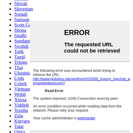
Slovak
Slovenian
Somali
Samoan
Scots Gaelic
Shona
Sindhi
Sundanese
Swahili
Tajik
Tamil
Telugu
Thai
Ukrainian
Urdu
Uzbek
Vietnamese
Welsh
Xhosa
Yiddish
Yoruba
Zulu
Kinyarwanda
Tatar
Oriya