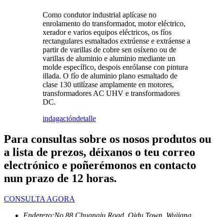
Como condutor industrial aplícase no
enrolamento do transformador, motor eléctrico,
xerador e varios equipos eléctricos, os fíos
rectangulares esmaltados extrúense e extráense a
partir de varillas de cobre sen osíxeno ou de
varillas de aluminio e aluminio mediante un
molde específico, despois enrólanse con pintura
illada. O fío de aluminio plano esmaltado de
clase 130 utilízase amplamente en motores,
transformadores AC UHV e transformadores
DC.
indagación
detalle
Para consultas sobre os nosos produtos ou
a lista de prezos, déixanos o teu correo
electrónico e poñerémonos en contacto
nun prazo de 12 horas.
CONSULTA AGORA
Enderezo:
No.88 Chuangju Road, Qidu Town, Wujiang,