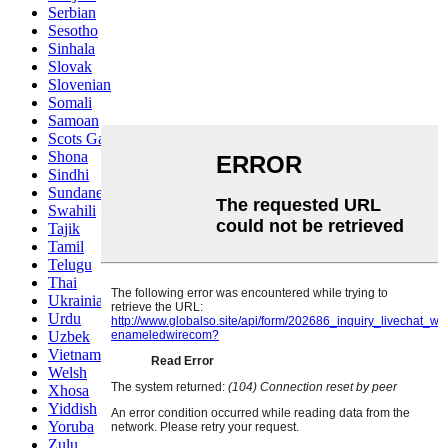
Serbian
Sesotho
Sinhala
Slovak
Slovenian
Somali
Samoan
Scots Gaelic
Shona
Sindhi
Sundanese
Swahili
Tajik
Tamil
Telugu
Thai
Ukrainian
Urdu
Uzbek
Vietnamese
Welsh
Xhosa
Yiddish
Yoruba
Zulu