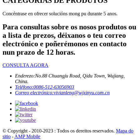
CATEGORÍAS DE PRODUTOS
Concéntrase en ofrecer solucións mong pu durante 5 anos.
Para consultas sobre os nosos produtos ou
a lista de prezos, déixanos o teu correo
electrónico e poñerémonos en contacto
nun prazo de 12 horas.
CONSULTA AGORA
Enderezo:
No.88 Chuangju Road, Qidu Town, Wujiang,
China.
Teléfono:
0086-512-63056903
Correo electrónico:
vivianleng@wjxinyu.com.cn
© Copyright - 2010-2023 : Todos os dereitos reservados.
Mapa do
sitio
-
AMP Mobile