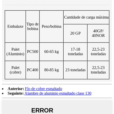
Cantidade de carga máxima
Tipo de
Embalaxe
Peso/bobina
bobina
40GP/
20 GP
40NOR
Palet
17-18
22,5-23
PC500
60-65 kg
(Aluminio)
toneladas
toneladas
Palet
22,5-23
PC400
80-85 kg
23 toneladas
(cobre)
toneladas
Anterior:
Fío de cobre esmaltado
Seguinte:
Alambre de aluminio esmaltado clase 130